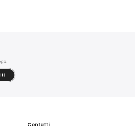
ogo.
iti
i
Contatti