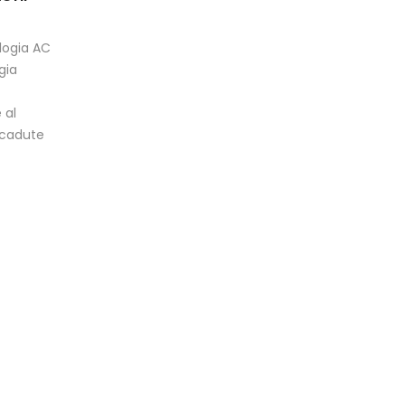
logia AC
gia
 al
 cadute