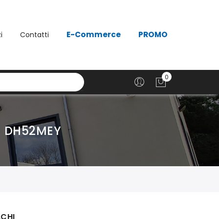
E-Commerce
PROMO
i
Contatti
I DH52MEY
ACHI