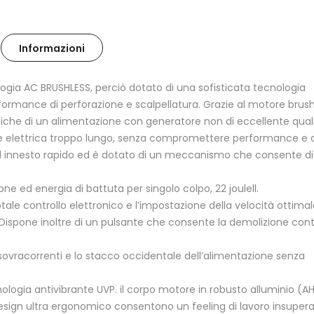
Informazioni
ogia AC BRUSHLESS, perciò dotato di una sofisticata tecnologia
formance di perforazione e scalpellatura. Grazie al motore brush
piche di un alimentazione con generatore non di eccellente quali
e elettrica troppo lungo, senza compromettere performance e d
ad innesto rapido ed è dotato di un meccanismo che consente di
ione ed energia di battuta per singolo colpo, 22 joulell.
ale controllo elettronico e l’impostazione della velocità ottimal
. Dispone inoltre di un pulsante che consente la demolizione cont
e sovracorrenti e lo stacco occidentale dell’alimentazione senza
ecnologia antivibrante UVP. il corpo motore in robusto alluminio (AH
design ultra ergonomico consentono un feeling di lavoro insupera