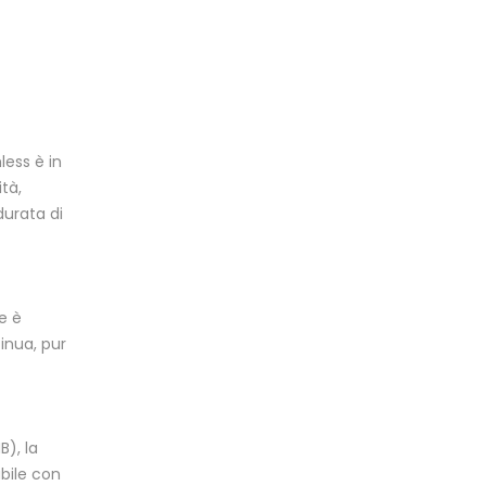
less è in
tà,
urata di
e è
inua, pur
B), la
bile con